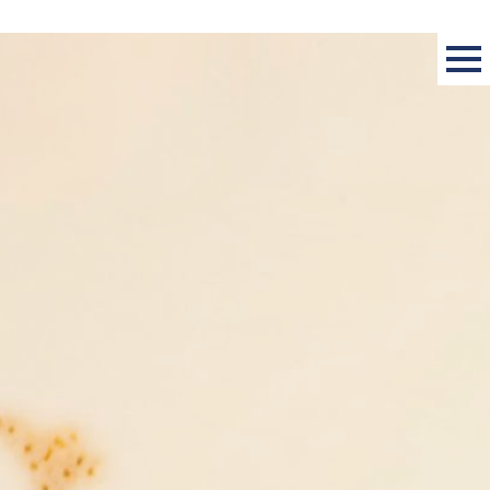
HOME
|
blog_ＮＥＷＳ
|
template.list